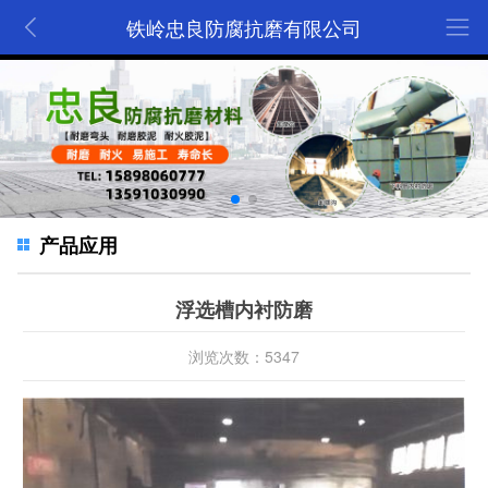
铁岭忠良防腐抗磨有限公司
产品应用
浮选槽内衬防磨
浏览次数：5347