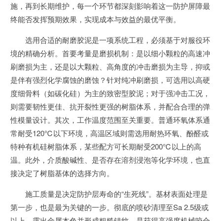
施，再到长期维护，每一个环节都深刻影响着这一防护屏障最
终能否发挥预期效果，实现成本与效益的最优平衡。
选用合适的耐磨胶泥是一项系统工程，必须基于对服役环
境的精确分析。首要考量是磨损机制：是以细小颗粒的高速冲
刷磨损为主，还是以大颗粒、高角度的冲击磨损为主导，抑或
是伴有强烈化学腐蚀的磨蚀？针对纯冲刷磨损，可选用以高硬
度细骨料（如碳化硅）为主的致密型胶泥；对于强冲击工况，
则需要韧性更佳、抗开裂性更强的树脂体系，并配合合理的弹
性模量设计。其次，工作温度范围至关重要。普通环氧体系通
常耐受120℃以下环境，高温区域则需选用耐热环氧、酚醛或
特种有机硅树脂体系，某些配方可长期耐受200℃以上的高
温。此外，介质酸碱性、是否存在溶剂浸泡等化学环境，也直
接决定了树脂基体的选择方向。
施工质量是决定防护层寿命的“生死线”。基材表面处理是
第一步，也是最为关键的一步。彻底的喷砂清理至Sa 2.5级或
以上，露出金属本色并形成粗糙锚纹，是获得高强度机械咬合